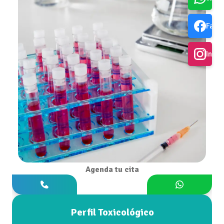
Face
Inst
Agenda tu cita
Perfil Toxicológico