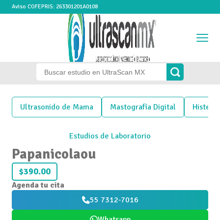
Aviso COFEPRIS: 263301201A0108
Ultrasonido de Mama
Mastografía Digital
Histero
Estudios de Laboratorio
Papanicolaou
$390.00
Agenda tu cita
55 7312-7016
Whatsapp