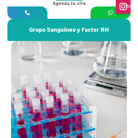
Agenda tu cita
Inst
Grupo Sanguíneo y Factor RH