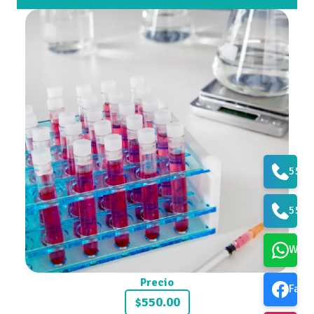
5573
5561
What
Precio
Face
$550.00