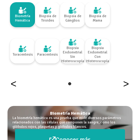
Biometría
Biopsia de
Biopsia de
Biopsia de
Hemática
Tiroides
Gánglios
Mama
Biopsia
Biopsia
Endometrial
Endometrial
Toracentesis
Paracentesis
Sin
Con
Histeroscopía
Histeroscopía
<
>
Biometría Hemática
La biometría hemática es una prueba que mide diversos parámetros
relacionados con las células que componen la sangre, como los
glóbulos rojos, plaquetas y glóbulos blancos.
Conocer más