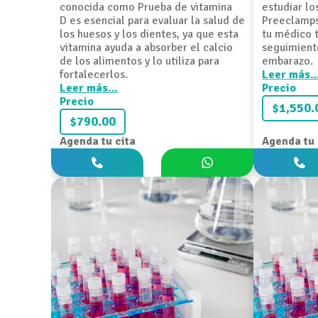
conocida como Prueba de vitamina
estudiar l
D es esencial para evaluar la salud de
Preeclamps
los huesos y los dientes, ya que esta
tu médico t
vitamina ayuda a absorber el calcio
seguimient
de los alimentos y lo utiliza para
embarazo.
fortalecerlos.
Leer más
Leer más…
Precio
Precio
$1,550.
$790.00
Agenda tu cita
Agenda tu 