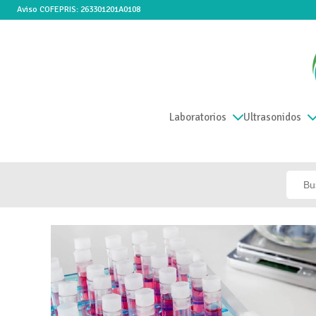
Aviso COFEPRIS: 263301201A0108
Laboratorios
Ultrasonidos