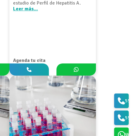
estudio de Perfil de Hepatitis A.
Leer más…
Agenda tu cita
5573
5561
What