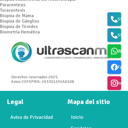
Paracentesis
Toracentesis
Biopsia de Mama
5573
Biopsia de Gánglios
Biopsia de Tiroides
Biometría Hemática
5561
What
Face
Derechos reservados 2025.
Aviso COFEPRIS: 263301201A0108
Inst
Legal
Mapa del sitio
Aviso de Privacidad
Inicio